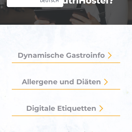
Was ist NutriHostel?
DEUTSCH
Dynamische Gastroinfo
Allergene und Diäten
Digitale Etiquetten