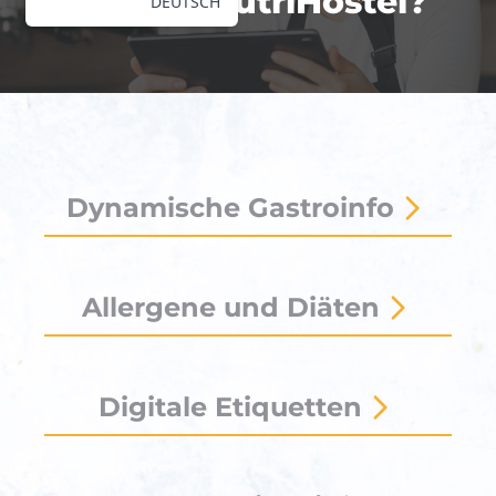
Was ist NutriHostel?
DEUTSCH
Dynamische Gastroinfo
Allergene und Diäten
Digitale Etiquetten